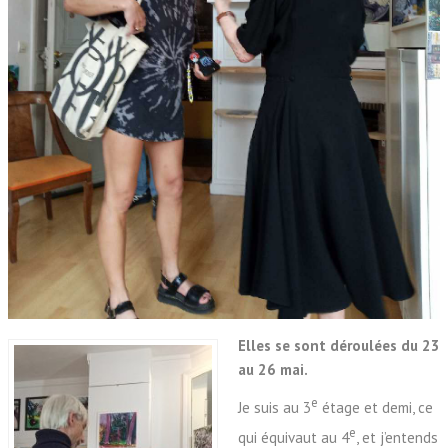
Elles se sont déroulées du 23
au 26 mai.
e
Je suis au 3
étage et demi, ce
e
qui équivaut au 4
, et j’entends