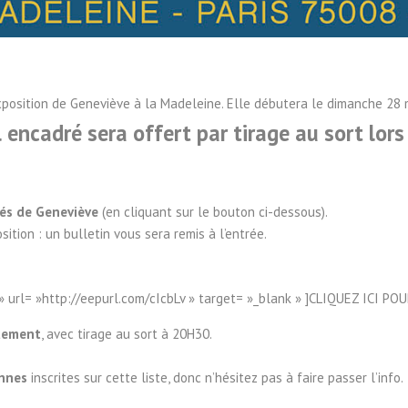
’exposition de Geneviève à la Madeleine. Elle débutera le dimanche 28 
l encadré sera offert par tirage au sort lor
tés de Geneviève
(en cliquant sur le bouton ci-dessous).
sition : un bulletin vous sera remis à l’entrée.
» url= »http://eepurl.com/cIcbLv » target= »_blank » ]CLIQUEZ ICI
quement
, avec tirage au sort à 20H30.
onnes
inscrites sur cette liste, donc n’hésitez pas à faire passer l’info.